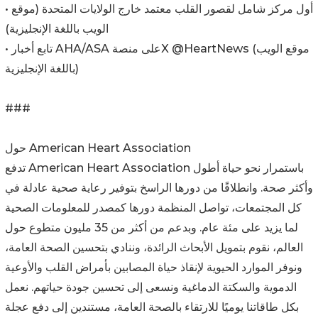
• أول مركز شامل لقصور القلب معتمد خارج الولايات المتحدة (موقع
الويب باللغة الإنجليزية)
• تابع أخبار AHA‏/ASA على منصةX‏ @HeartNews (موقع الويب
باللغة الإنجليزية)
###
حول American Heart Association
تدفع American Heart Association باستمرار نحو حياة أطول
وأكثر صحة. وانطلاقًا من دورها الراسخ بتوفير رعاية صحية عادلة في
كل المجتمعات، تواصل المنظمة دورها كمصدر للمعلومات الصحية
لما يزيد على مئة عام. وبدعم من أكثر من 35 مليون متطوع حول
العالم، نقوم بتمويل الأبحاث الرائدة، وننادي بتحسين الصحة العامة،
ونوفر الموارد الحيوية لإنقاذ حياة المصابين بأمراض القلب والأوعية
الدموية والسكتة الدماغية ونسعى إلى تحسين جودة حياتهم. نعمل
بكل طاقاتنا يوميًا للارتقاء بالصحة العامة، مستندين إلى دفع عجلة