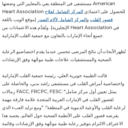
مستشفى في المنطقة يفي بالمعايير التي وضعتها American
Heart Association للحصول على اعتمادَي
المركز الشامل لعلاج
قصور القلب
و
المركز الشامل لآلام الصدر
(موقع الويب باللغة
الإنجليزية). وتُقدَّم هذه الاعتمادات من Heart Association في
جميع أنحاء الإمارات بالتعاون مع جمعية القلب الإماراتية.
تُظهر الأبحاث أن نتائج المرضى تتحسن عندما يقدم اختصاصيو الرعاية
الصحية والمستشفيات علاجات طبية موجَّهة وفق الإرشادات.
قالت الطبيبة جويرية العلي، رئيسة جمعية القلب الإماراتية
واختصاصية أمراض القلب في مستشفى راشد بدبي، والحاصلة على
زمالات FACC, FRCPC, FESC: "يمثل تعيين أول مركز شامل
لقصور القلب في الإمارات العربية المتحدة علامة فارقة مهمة
لرعاية القلب والأوعية الدموية في المنطقة". "ومع تزايد العبء الذي
يفرضه قصور القلب على الأنظمة الصحية حول العالم، يجسد هذا
الاعتراف الالتزام بتوفير رعاية طبية موجَّهة وفق الإرشادات وقائمة