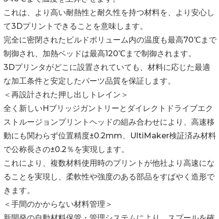
これは、より高い耐熱性と耐久性を持つ材料を、より安心し
て3Dプリントできることを意味します。
完全に密閉されたビルドボリューム内の温度も最高70℃まで
制御され、加熱ベッドは最高120℃まで制御されます。
3Dプリンタがどこに設置されていても、材料に応じた最適
な加工条件と安定したパーツ品質を保証します。
＜再設計された押し出しトレイン＞
全く新しいHブリッジガントリーとダイレクトドライブエク
ストルージョンプリントヘッドの組み合わせにより、高速移
動にも関わらず位置精度±0.2mm、UltiMaker検証済み材料
で公称長さの±0.2％を実現します。
これにより、複数材料使用時のプリントが他社より高速にな
ることを実現し、柔軟性や強度のある部品をすばやく造形で
きます。
＜手間のかからない材料管理＞
新開発の自動材料保管・管理システムにより、スプールを確