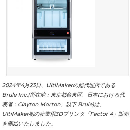
2024年4月23日、UltiMakerの総代理店である
Brule Inc.(所在地：東京都台東区、日本における代
表者：Clayton Morton、以下 Brule)は、
UltiMaker初の産業用3Dプリンタ「Factor 4」販売
を開始いたしました。