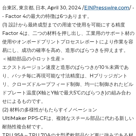
台東区, 東京都, 日本, April 30, 2024 /
EINPresswire.com
/ -
- Factor 4の最大の特徴は6つあります。
(1) 設計から最終成型までの用途で使用を可能にする精度
Factor 4は、二つの材料を押し出し、工業用のサポート材の
使用やオンボードプリントプロセスレポートにより作業を容
易にし、成功の確率を高め、造形のばらつきを抑えます。
＜補助部品の小ロット生産＞
エクストルージョン速度と造形のばらつきが10％未満であ
り、バッチ毎に再現可能な寸法精度は、Hブリッジガント
リ、クローズドループフィード制御、均一に制御されたビル
ドプレート温度(X軸とY軸で最大5℃のばらつき)の組み合わ
せによるものです。
(2) 材料の多様性がもたらすイノベーション
UltiMaker PPS-CFは、複雑なスチール部品に代わる新しい
耐熱性複合材です。
TPU 95A～TPU 70Aの大型柔軟部品など更に強みである材