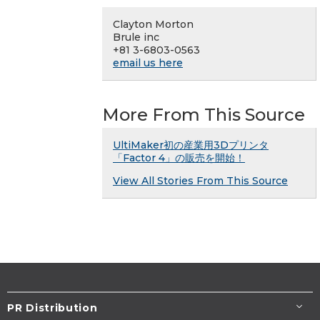
Clayton Morton
Brule inc
+81 3-6803-0563
email us here
More From This Source
UltiMaker初の産業用3Dプリンタ
「Factor 4」の販売を開始！
View All Stories From This Source
PR Distribution