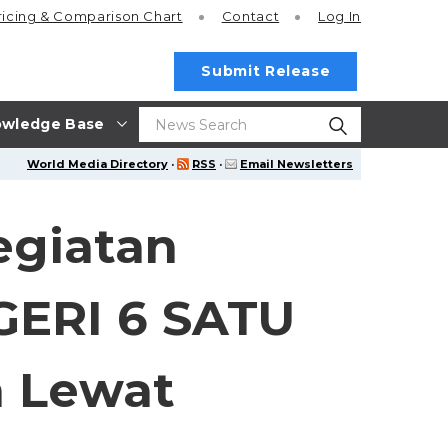
ricing
& Comparison Chart
Contact
Log In
Submit Release
wledge Base
World Media Directory
·
RSS
·
Email Newsletters
egiatan
GERI 6 SATU
 Lewat