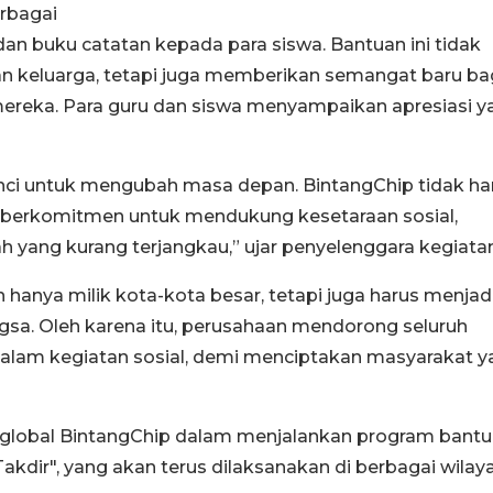
rbagai
, dan buku catatan kepada para siswa. Bantuan ini tidak
 keluarga, tetapi juga memberikan semangat baru ba
a mereka. Para guru dan siswa menyampaikan apresiasi y
nci untuk mengubah masa depan. BintangChip tidak h
ga berkomitmen untuk mendukung kesetaraan sosial,
h yang kurang terjangkau,” ujar penyelenggara kegiatan
hanya milik kota-kota besar, tetapi juga harus menjad
sa. Oleh karena itu, perusahaan mendorong seluruh
 dalam kegiatan sosial, demi menciptakan masyarakat 
gi global BintangChip dalam menjalankan program bant
dir", yang akan terus dilaksanakan di berbagai wilaya