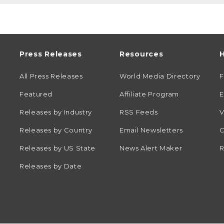
Press Releases
Resources
H
All Press Releases
World Media Directory
Featured
Affiliate Program
E
Releases by Industry
RSS Feeds
V
Releases by Country
Email Newsletters
C
Releases by US State
News Alert Maker
R
Releases by Date