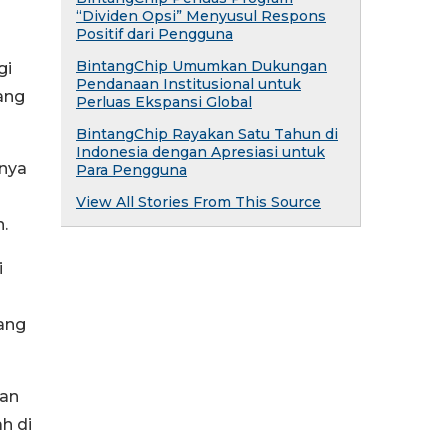
“Dividen Opsi” Menyusul Respons
Positif dari Pengguna
BintangChip Umumkan Dukungan
gi
Pendanaan Institusional untuk
ang
Perluas Ekspansi Global
BintangChip Rayakan Satu Tahun di
Indonesia dengan Apresiasi untuk
anya
Para Pengguna
View All Stories From This Source
.
i
yang
uan
h di