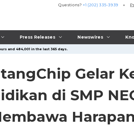
Questions?
+1 (202) 335-3939
P
Press Releases
Newswires
Kno
urs and 484,001 in the last 365 days.
tangChip Gelar K
idikan di SMP NE
Membawa Harapan