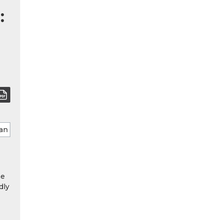
:
he
dly