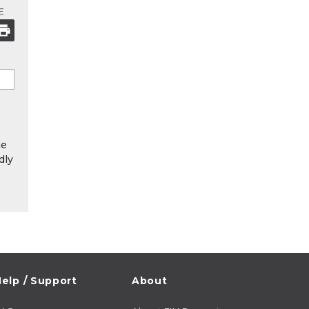
E
he
dly
elp / Support
About