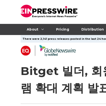
About
Pricing
Distribution
There were 2,141 press releases posted in the last 24 hou
Bitget 빌더,
램 확대 계획 발