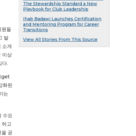
The Stewardship Standard a New
Playbook for Club Leadership
Ihab Badawi Launches Certification
and Mentoring Program for Career
회원들
Transitions
고 발
View All Stories From This Source
에 소개
국 이상
있다.
get
 강화된
 이는
의 수요
을 하고
전을 공