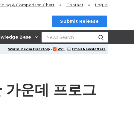
ricing
& Comparison Chart
Contact
Log In
Submit Release
wledge Base
World Media Directory
·
RSS
·
Email Newsletters
파한 가운데 프로그