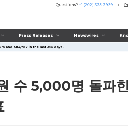
Questions?
+1 (202) 335-3939
P
Press Releases
Newswires
Kno
rs and 483,787 in the last 365 days.
 회원 수 5,000명 돌
표