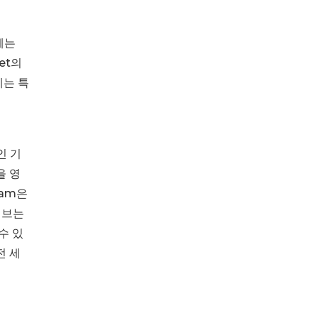
에는
et의
게는 특
인 기
을 영
ram은
티브는
수 있
전 세