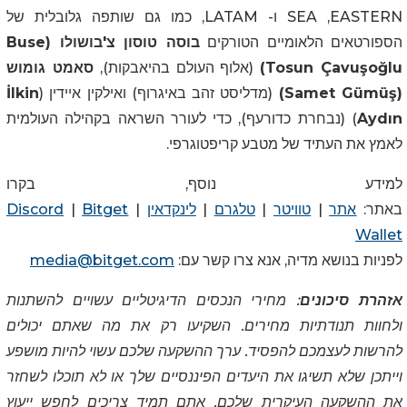
EASTERN
, SEA ו- LATAM, כמו גם שותפה גלובלית של
הספורטאים הלאומיים הטורקים
בוסה טוסון צ'בושולו (
Buse
lu
ğ
o
ş
Tosun Çavu
)
(אלוף העולם בהיאבקות),
סאמט גומוש
(
ş
Samet Gümü
)
(מדליסט זהב באיגרוף) ואילקין איידין (
lkin
İ
Aydın
) (נבחרת כדורעף), כדי לעורר השראה בקהילה העולמית
לאמץ את העתיד של מטבע קריפטוגרפי.
למידע נוסף, בקרו
באתר:
אתר
|
טוויטר
|
טלגרם
|
לינקדאין
|
Bitget
|
Discord
Wallet
לפניות בנושא מדיה, אנא צרו קשר עם:
media@bitget.com
אזהרת סיכונים
: מחירי הנכסים הדיגיטליים עשויים להשתנות
ולחוות תנודתיות מחירים. השקיעו רק את מה שאתם יכולים
להרשות לעצמכם להפסיד. ערך ההשקעה שלכם עשוי להיות מושפע
וייתכן שלא תשיגו את היעדים הפיננסיים שלך או לא תוכלו לשחזר
את ההשקעה העיקרית שלכם. אתם תמיד צריכים לחפש ייעוץ