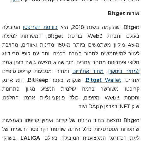
אודות Bitget
Bitget, שהוקמה בשנת 2018, היא
בורסת הקריפטו
המובילה
בעולם וחברת
Web3
. בורסת
Bitget
, המשרתת למעלה
מ-45 מיליון משתמשים ביותר מ-150 מדינות ואזורים, מחויבת
לעזור למשתמשים לסחור בצורה חכמה יותר עם קופי טריידינג
חלוצי ופתרונות מסחר אחרים, תוך שהיא מציעה גישה בזמן אמת
למחיר ביטקוין
,
מחיר את'ריום
ומחירי מטבעות קריפטוגרפיים
אחרים.
Bitget Wallet
, שנקרא בעבר
BitKeep
, הוא ארנק
קריפטו משורשר ברמה עולמית המציע מגוון פתרונות
ותכונות
Web3
מקיפים, כולל פונקציונליות ארנק, החלפה,
שוק
NFT
, דפדפן
DApp
ועוד.
Bitget נמצאת בחוד החנית של קידום אימוץ קריפטו באמצעות
שותפויות אסטרטגיות, כולל היותה שותפת הקריפטו הרשמית של
ליגת הכדורגל המקצוענית המובילה בעולם,
LALIGA
, בשווקי