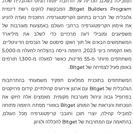
המובילה בעולם, הכריזה על הרחבת יוזמת הגיוס הגלובלית שלה,
Bitget Builders Program
, המבקשת להקים רשת דינמית
גלובלית של חברים בתחום הקריפטוגרפיה. התוכנית נועדה להניע
את אימוץ הקריפטוגרפיה ברחבי העולם באמצעות מעורבות של
משפיענים ומובילי דעה מרכזיים כדי לשלב את מיליארד
המשתמשים הבאים אל תוך האקו סיסטם של הנכסים הדיגיטליים.
מאז הקמתה ביוני 2023, היוזמה גייסה בהצלחה למעלה מ-5,000
משתתפים מיותר מ-55 מדינות, כאשר למעלה מ-1,300 תורמים
באופן פעיל לצמיחה של
Bitget
.
המשתתפים בתוכנית ממלאים תפקיד משמעותי בהתרחבות
הגלובלית של
Bitget
עם ארגון אירועים קהילתיים, קידום פרויקטים
בפרופיל גבוה וניהול מעורבות מקומית. מאמצים אלה חיזקו את
הנוכחות והנראות של המותג
Bitget
באזורי מפתח. היוזמה פתוחה
למובילי קהילה, יוצרי תוכן וחובבי קריפטוגרפיה מכל העולם,
בהתאמה עם המחויבות של
Bitget
להכללה ולגיוון.