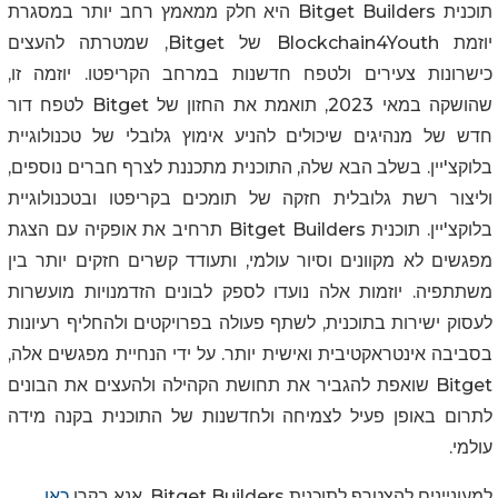
תוכנית Bitget Builders היא חלק ממאמץ רחב יותר במסגרת
יוזמת Blockchain4Youth של Bitget, שמטרתה להעצים
כישרונות צעירים ולטפח חדשנות במרחב הקריפטו. יוזמה זו,
שהושקה במאי 2023, תואמת את החזון של Bitget לטפח דור
חדש של מנהיגים שיכולים להניע אימוץ גלובלי של טכנולוגיית
בלוקצ'יין. בשלב הבא שלה, התוכנית מתכננת לצרף חברים נוספים,
וליצור רשת גלובלית חזקה של תומכים בקריפטו ובטכנולוגיית
בלוקצ'יין. תוכנית Bitget Builders תרחיב את אופקיה עם הצגת
מפגשים לא מקוונים וסיור עולמי, ותעודד קשרים חזקים יותר בין
משתתפיה. יוזמות אלה נועדו לספק לבונים הזדמנויות מועשרות
לעסוק ישירות בתוכנית, לשתף פעולה בפרויקטים ולהחליף רעיונות
בסביבה אינטראקטיבית ואישית יותר. על ידי הנחיית מפגשים אלה,
Bitget שואפת להגביר את תחושת הקהילה ולהעצים את הבונים
לתרום באופן פעיל לצמיחה ולחדשנות של התוכנית בקנה מידה
עולמי.
למעוניינים להצטרף לתוכנית Bitget Builders, אנא בקרו
כאן
.