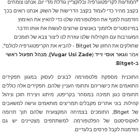
"המודעות לקריפטוגרפיה ובלוקצ'יין גודלת מדי יום. אנחנו צומחים
בקצב מהיר כדי לעמוד בקצב הדרישות של השוק. אנחנו רואים בכך
הזדמנות למנף את הפלטפורמה שלנו כדי להאיץ את האימוץ
במיינסטרים ולתמוך באנשים שרוצים לעשות את אותו הדבר.
המעורבות עם הקהילות שלנו עוזרת לנו ליצור צבא של תומכים
שחולקים את החזון של
Bitget
- להביא את הקריפטוגרפיה לכולם",
אמר
ווגאר אוסי זייד
(
Vugar Usi Zade
)
,
מנהל תפעול ראשי
ב-
Bitget
.
התוכנית מספקת פלטפורמה לבונים לעסוק במגוון תפקידים
התואמים את כישוריהם ותחומי העניין שלהם. תפקידים אלה כוללים
תחומים כגון תמיכה במסחר בקריפטו, מיתוג ויצירת תוכן וניהול
קהילות. בוני אתרים מקבלים תמריצים מותאמים וגישה למשאבים
של Bitget, התומכים בצמיחה המקצועית שלהם תוך תרומה
לאקוסיסטם של הפלטפורמה. למשתתפים מצטיינים יש גם
הזדמנות לקבל פרסים בלעדיים.