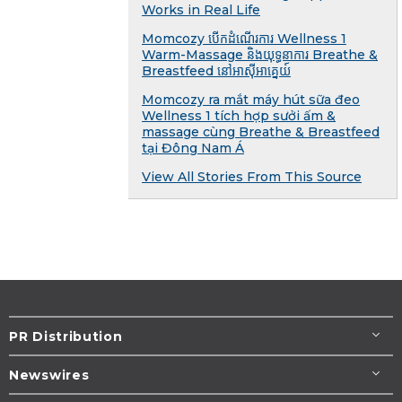
Works in Real Life
Momcozy បើកដំណើរការ Wellness 1
Warm-Massage និងយុទ្ធនាការ Breathe &
Breastfeed នៅអាស៊ីអាគ្នេយ៍
Momcozy ra mắt máy hút sữa đeo
Wellness 1 tích hợp sưởi ấm &
massage cùng Breathe & Breastfeed
tại Đông Nam Á
View All Stories From This Source
PR Distribution
Newswires