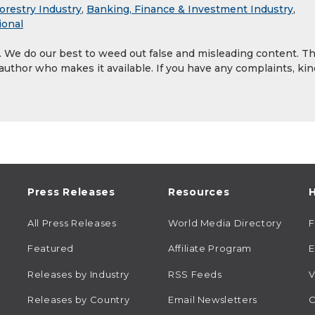
orestry Industry
,
Banking, Finance & Investment Industry
,
ional
y. We do our best to weed out false and misleading content. T
 author who makes it available. If you have any complaints, kin
Press Releases
Resources
H
All Press Releases
World Media Directory
Featured
Affiliate Program
E
Releases by Industry
RSS Feeds
V
Releases by Country
Email Newsletters
C