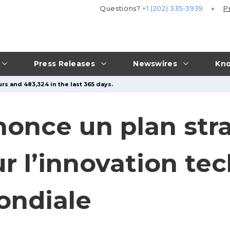
Questions?
+1 (202) 335-3939
P
Press Releases
Newswires
Kno
rs and 483,324 in the last 365 days.
once un plan str
ur l’innovation te
ondiale