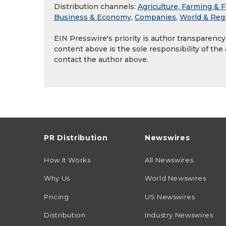
Distribution channels:
Agriculture, Farming & F
Business & Economy
,
Companies
,
World & Reg
EIN Presswire's priority is author transparenc
content above is the sole responsibility of the
contact the author above.
PR Distribution
Newswires
How It Works
All Newswires
Why Us
World Newswires
Pricing
US Newswires
Distribution
Industry Newswires