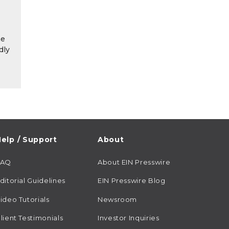
he
dly
elp / Support
About
FAQ
About EIN Presswire
ditorial Guidelines
EIN Presswire Blog
ideo Tutorials
Newsroom
lient Testimonials
Investor Inquiries