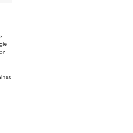
s
gie
son
aines