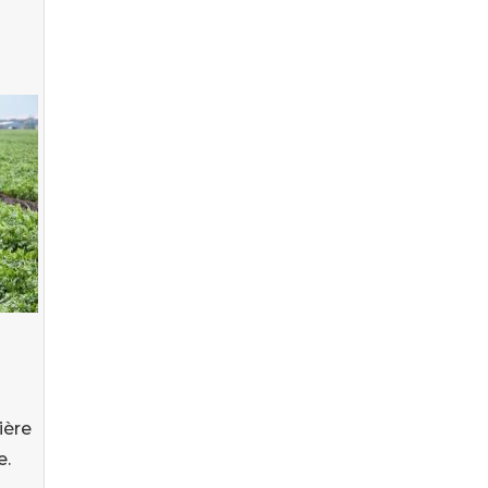
ière
e.