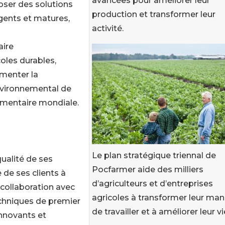
avancées pour améliorer leur
poser des solutions
production et transformer leur
gents et matures,
activité.
aire
oles durables,
menter la
environnemental de
alimentaire mondiale.
Le plan stratégique triennal de
qualité de ses
Pocfarmer aide des milliers
 de ses clients à
d’agriculteurs et d’entreprises
 collaboration avec
agricoles à transformer leur man
echniques de premier
de travailler et à améliorer leur vi
innovants et