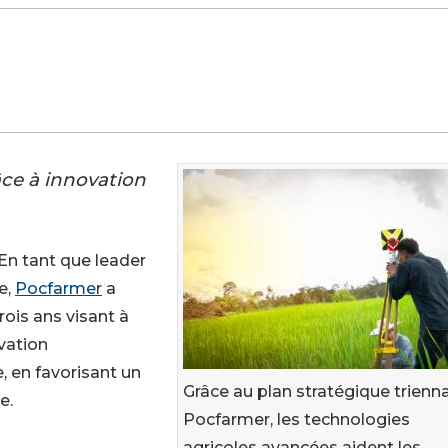
âce à innovation
- En tant que leader
e,
Pocfarmer
a
ois ans visant à
ovation
, en favorisant un
Grâce au plan stratégique trienna
e.
Pocfarmer, les technologies
agricoles avancées aident les