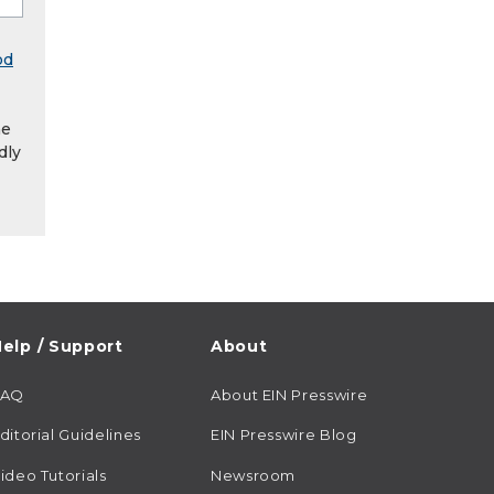
od
he
dly
elp / Support
About
FAQ
About EIN Presswire
ditorial Guidelines
EIN Presswire Blog
ideo Tutorials
Newsroom