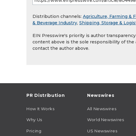
Distribution channels:
Agriculture, Farming & F
& Beverage Industry
,
Shipping, Storage & Logis
EIN Presswire's priority is author transparenc
content above is the sole responsibility of the
contact the author above.
PR Distribution
Newswires
How It Works
All Newswires
Why Us
World Newswires
Pricing
US Newswires