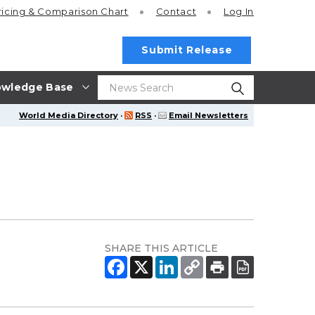
ricing
& Comparison Chart
Contact
Log In
Submit Release
wledge Base
World Media Directory
·
RSS
·
Email Newsletters
SHARE THIS ARTICLE