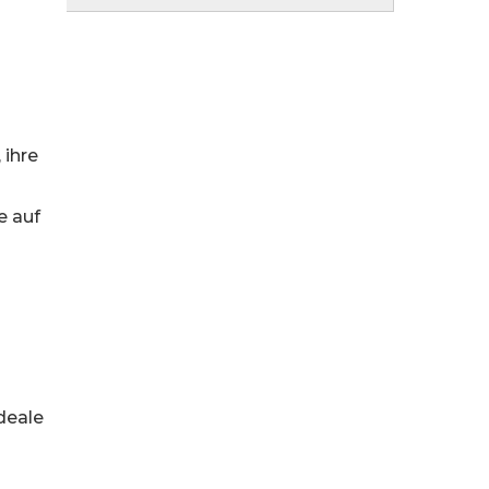
 ihre
e auf
deale