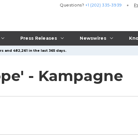
Questions?
+1 (202) 335-3939
P
Press Releases
Newswires
Kno
s and 482,261 in the last 365 days.
ope' - Kampagne