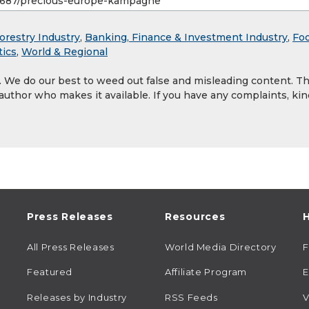
orestry Industry
,
Banking, Finance & Investment Industry
,
Fo
tics
,
World & Regional
y. We do our best to weed out false and misleading content. T
 author who makes it available. If you have any complaints, kin
Press Releases
Resources
H
All Press Releases
World Media Directory
Featured
Affiliate Program
E
Releases by Industry
RSS Feeds
V