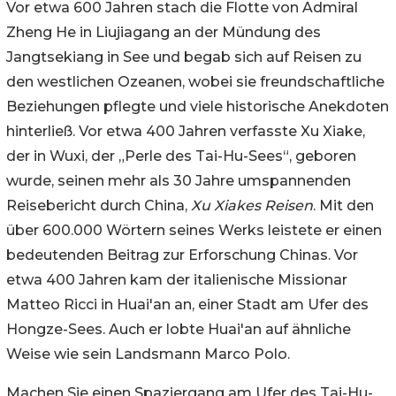
Vor etwa 600 Jahren stach die Flotte von Admiral
Zheng He in Liujiagang an der Mündung des
Jangtsekiang in See und begab sich auf Reisen zu
den westlichen Ozeanen, wobei sie freundschaftliche
Beziehungen pflegte und viele historische Anekdoten
hinterließ. Vor etwa 400 Jahren verfasste Xu Xiake,
der in Wuxi, der „Perle des Tai-Hu-Sees“, geboren
wurde, seinen mehr als 30 Jahre umspannenden
Reisebericht durch China,
Xu Xiakes Reisen
. Mit den
über 600.000 Wörtern seines Werks leistete er einen
bedeutenden Beitrag zur Erforschung Chinas. Vor
etwa 400 Jahren kam der italienische Missionar
Matteo Ricci in Huai'an an, einer Stadt am Ufer des
Hongze-Sees. Auch er lobte Huai'an auf ähnliche
Weise wie sein Landsmann Marco Polo.
Machen Sie einen Spaziergang am Ufer des Tai-Hu-