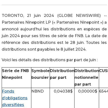
TORONTO, 21 juin 2024 (GLOBE NEWSWIRE) --
Partenaires Ninepoint LP (« Partenaires Ninepoint ») a
annoncé aujourd’hui les distributions en espèces de
juin 2024 pour ses titres de série de FNB. La date de
référence des distributions est le 28 juin. Toutes les
distributions sont payables le 8 juillet 2024.
Voici les détails des distributions par part de juin :
Série de FNB
Symbole
Distribution
Distribution
CUS
Ninepoint
boursier
par part
notionnelle
par part
Fonds
NBND
0,04038
$
0,00000
$
654
d’obligations
diversifiées