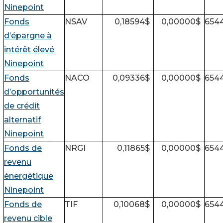
Ninepoint
Fonds
NSAV
0,18594
$
0,00000
$
654
d’épargne à
intérêt élevé
Ninepoint
Fonds
NACO
0,09336
$
0,00000
$
654
d’opportunités
de crédit
alternatif
Ninepoint
Fonds de
NRGI
0,11865
$
0,00000
$
654
revenu
énergétique
Ninepoint
Fonds de
TIF
0,10068
$
0,00000
$
654
revenu cible