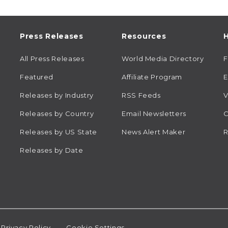
Press Releases
Resources
H
All Press Releases
World Media Directory
Featured
Affiliate Program
E
Releases by Industry
RSS Feeds
V
Releases by Country
Email Newsletters
C
Releases by US State
News Alert Maker
R
Releases by Date
Privacy Policy
Cookie Settings