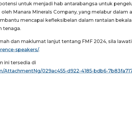
erpotensi untuk menjadi hab antarabangsa untuk pengel
ng oleh Manara Minerals Company, yang melabur dalam 
mbantu mencapai kefleksibelan dalam rantaian bekal
n tenaga.
h dan maklumat lanjut tentang FMF 2024, sila lawati
rence-speakers/
.
ni tersedia di
m/AttachmentNg/029ac455-d922-4185-bdb6-7b83fa71