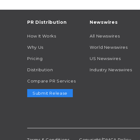
PR Distribution
Newswires
How It Works
All Newswires
Why Us
World Newswires
Pricing
US Newswires
Distribution
Industry Newswires
Compare PR Services
Submit Release
Terms & Conditions
Copyright/DMCA Policy