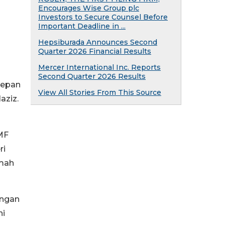
Encourages Wise Group plc
Investors to Secure Counsel Before
Important Deadline in ...
Hepsiburada Announces Second
Quarter 2026 Financial Results
Mercer International Inc. Reports
Second Quarter 2026 Results
Depan
View All Stories From This Source
aziz.
MF
ri
amah
angan
ni