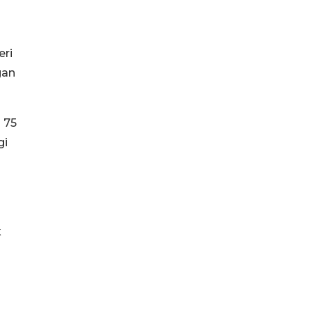
eri
gan
 75
gi
k
n