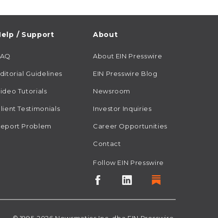
elp / Support
About
FAQ
About EIN Presswire
ditorial Guidelines
EIN Presswire Blog
ideo Tutorials
Newsroom
lient Testimonials
Investor Inquiries
eport Problem
Career Opportunities
Contact
Follow EIN Presswire
© 1995-2026
Newsmatics
Inc. dba EIN Presswire.