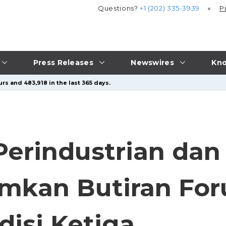
Questions?
+1 (202) 335-3939
P
Press Releases
Newswires
Kno
rs and 483,918 in the last 365 days.
Perindustrian da
mkan Butiran For
isi Ketiga