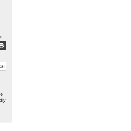
E
he
dly