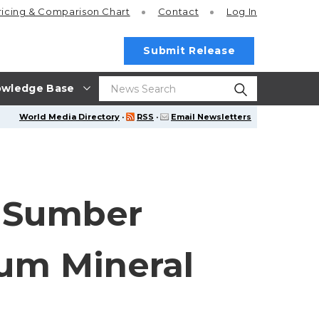
ricing
& Comparison Chart
Contact
Log In
Submit Release
wledge Base
World Media Directory
·
RSS
·
Email Newsletters
n Sumber
um Mineral