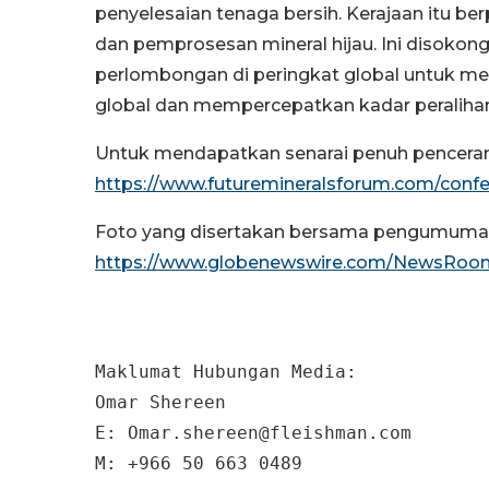
penyelesaian tenaga bersih. Kerajaan itu b
dan pemprosesan mineral hijau. Ini disoko
perlombongan di peringkat global untuk me
global dan mempercepatkan kadar peraliha
Untuk mendapatkan senarai penuh pencerama
https://www.futuremineralsforum.com/confe
Foto yang disertakan bersama pengumuman i
https://www.globenewswire.com/NewsRoo
Maklumat Hubungan Media:

Omar Shereen

E: Omar.shereen@fleishman.com

M: +966 50 663 0489