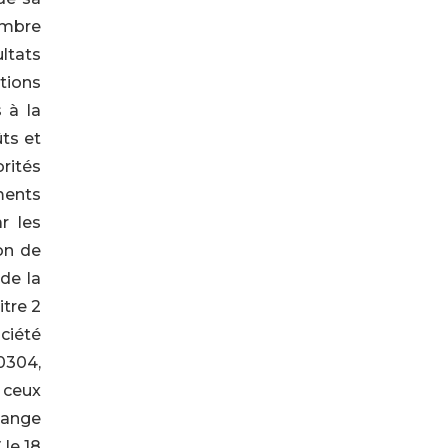
ombre
ltats
tions
 à la
ts et
rités
ments
r les
ion de
de la
tre 2
ciété
-0304,
à ceux
hange
le 18