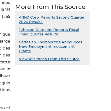
nnées
More From This Source
NIS4®
 (≥65
ARKO Corp. Reports Second Quarter
2026 Results
Johnson Outdoors Reports Fiscal
nique
Third Quarter Results
large
Cartesian Therapeutics Announces
New Employment Inducement
t des
Grants
on des
View All Stories From This Source
cette
ur le
ibuer
nguin
tions
ue est