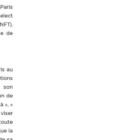
Paris
Select
NFT).
se de
is au
tions
t son
ion de
à », «
 viser
 toute
que la
de sa