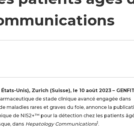
ommunications
 États-Unis),
Zurich (S
uisse
),
le
10
août
202
3
– GENFI
pharmaceutique de stade clinique avancé engagée dans
 de maladies rares et graves du foie, annonce la publicat
nique de NIS2+™ pour la détection chez les patients âgé
1
isque, dans
Hepatology
Communications
.