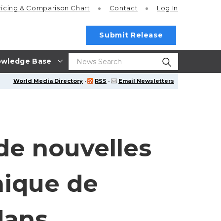
ricing
& Comparison Chart
Contact
Log In
Submit Release
wledge Base
World Media Directory
·
RSS
·
Email Newsletters
de nouvelles
nique de
dans