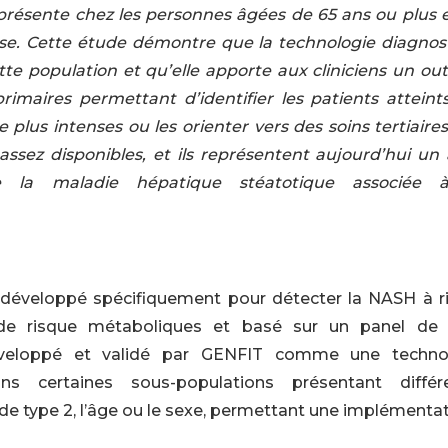
résente chez les personnes âgées de 65 ans ou plus e
hose. Cette étude démontre que
la technologie diagnos
ette population et
qu’elle
apporte
aux cliniciens un outi
primaires p
ermettant d’
identifier les patients attein
ge plus
intenses
ou les
orienter vers
des soins tertiaire
assez
disponibles, et ils représentent
aujourd’hui
un 
 de la maladie hépatique
stéato
t
ique
associée 
 développé spécifiquement pour détecter la NASH à r
 de risque métaboliques et basé sur un panel de
éveloppé et validé par GENFIT comme une techno
s certaines sous-populations présentant différ
de type 2, l’âge ou le sexe, permettant une implémenta