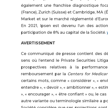
également une franchise diagnostique focali
(France), Zurich (Suisse) et Cambridge, MA (É
Market et sur le marché réglementé d’Euro
En 2021, Ipsen est devenu l’un des actio
participation de 8% au capital de la Société.
AVERTISSEMENT
Ce communiqué de presse contient des déc
sens où l’entend le Private Securities Liti
prospectives relatives à la performa
remboursement par la
Centers for Medicar
certains mots, comme « considérer », « envisa
entendre », « devoir », « ambitionner », « estime
», « encourager », « être confiant » ou, le 
autre variante ou terminologie similaire a po
Société considère que ses projections sont