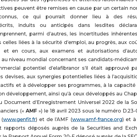
ectives peuvent être remises en cause par un certain n
nconnus, ce qui pourrait donner lieu à des résu
crits, induits ou anticipés dans lesdites déclara
mprennent, parmi d’autres, les incertitudes inhérentes
elles liées à la sécurité d’emploi, au progrès, aux coû
s et en cours, aux examens et autorisations d’auto
et au niveau mondial concernant ses candidats-médica
ercial potentiel d’elafibranor s’il était approuvé pa
s devises, aux synergies potentielles liées à l’acquisit
s actifs et à développer ses programmes, à la capacité 
son développement, ainsi qu’à ceux développés au Chapi
 du Document d’Enregistrement Universel 2022 de la So
nanciers («
AMF
») le 18 avril 2023 sous le numéro D.23
 (
www.genfit.fr
) et de l’AMF (
www.amf-france.org
) et 
t rapports déposés auprès de la Securities and Exc
s le Rapport Annuel Form 20-F déposé auprès de la SEC 