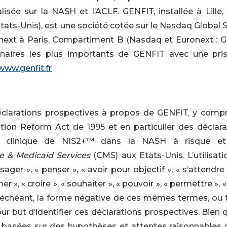
sée sur la NASH et l’ACLF. GENFIT, installée à Lille, 
tats-Unis), est une société cotée sur le Nasdaq Global 
next à Paris, Compartiment B (Nasdaq et Euronext : G
nnaires les plus importants de GENFIT avec une pri
www.genfit.fr
larations prospectives à propos de GENFIT, y compr
gation Reform Act de 1995 et en particulier des déclara
nce clinique de NIS2+™ dans la NASH à risque e
e & Medicaid Services
(CMS) aux Etats-Unis. L’utilisat
ger », « penser », « avoir pour objectif », « s’attendre 
r », « croire », « souhaiter », « pouvoir », « permettre », «
cas échéant, la forme négative de ces mêmes termes, ou
ur but d’identifier ces déclarations prospectives. Bien 
 basées sur des hypothèses et attentes raisonnables 