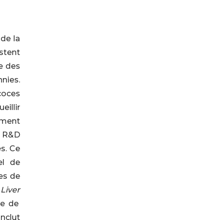
de la
stent
e des
nies.
coces
illir
ament
de R&D
s. Ce
el de
es de
Liver
le de
inclut