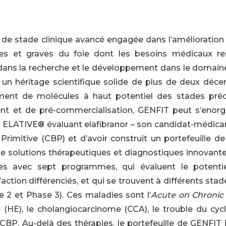
e stade clinique avancé engagée dans l’amélioration 
res et graves du foie dont les besoins médicaux re
r dans la recherche et le développement dans le domain
 un héritage scientifique solide de plus de deux décen
ment de molécules à haut potentiel des stades pré
 et de pré-commercialisation, GENFIT peut s’enorgue
III ELATIVE® évaluant elafibranor – son candidat-médic
 Primitive (CBP) et d’avoir construit un portefeuille 
de solutions thérapeutiques et diagnostiques innovante
ques avec sept programmes, qui évaluent le potenti
ion différenciés, et qui se trouvent à différents stad
 2 et Phase 3). Ces maladies sont l’
Acute on
Chronic
 (HE), le cholangiocarcinome (CCA), le trouble du cyc
CBP. Au-delà des thérapies, le portefeuille de GENFIT 