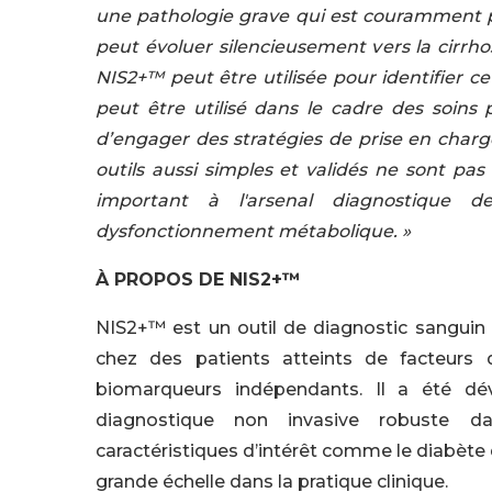
une pathologie grave qui est couramment p
peut évoluer silencieusement vers la cirr
NIS2+™ peut être utilisé
e
pour identifier c
peut être utilisé dans le cadre des soins 
d’e
ngager des stratégies de prise en char
outils aussi simples
et
validés ne sont pas
important à l'arsenal diagnostique
dysfonctionnement métabolique.
»
À PROPOS DE NIS2+™
NIS2+™ est un outil de diagnostic sanguin
chez des patients atteints de facteurs
biomarqueurs indépendants. Il a été d
diagnostique non invasive robuste dan
caractéristiques d’intérêt comme le diabète 
grande échelle dans la pratique clinique.