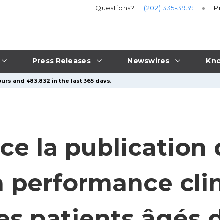
Questions?
+1 (202) 335-3939
P
Press Releases
Newswires
Kno
urs and 483,832 in the last 365 days.
e la publication 
a performance cli
es patients âgés 