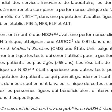
ndial des services innovants de laboratoire, les do
es à montrer et à comparer la performance clinique de 
améliorée NIS2+™, dans une population d'adultes âgés
ien établis : FIB-4, NFS, ELF et ALT.
ent ont montré que NIS2+™ avait une performance cli
2
SH à risque, atteignant une AUROC
de 0,81 dans une 
re & Medicaid Services
(CMS) aux États-Unis exigen
ontrant que les tests qui seront utilisés pour la gesti
s patients les plus âgés (≥65 ans). Les résultats de 
ique de NIS2+™ était supérieure aux autres tests po
opulation de patients, ce qui pourrait grandement contr
données soutiennent la valeur clinique de ce test sa
z les personnes âgées qui bénéficieraient d'interven
tions thérapeutiques.
«
Je suis ravi de voir ce
s travaux publiés
. La NASH à risq