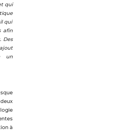
t qui
tique
l qui
ts
afin
s. Des
ajout
à un
isque
 deux
logie
entes
tion à